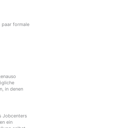
n paar formale
 genauso
ögliche
n, in denen
s Jobcenters
en ein