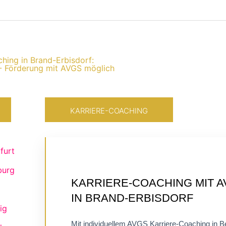
ching in Brand-Erbisdorf:
- Förderung mit AVGS möglich
KARRIERE-COACHING
furt
burg
ZERTIFIZIERTES
KARRIERE-COACHING MIT 
EINZELCOACHING
IN BRAND-ERBISDORF
FLEXIBEL ONLINE
ig
Mit individuellem AVGS Karriere-Coaching in Be