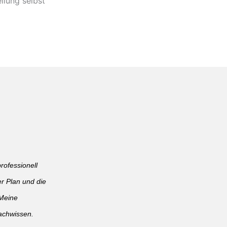
llung selbst
rofessionell
er Plan und die
Meine
Fachwissen.