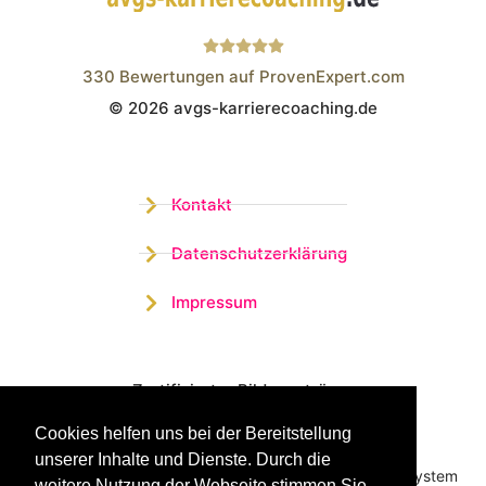
330
Bewertungen auf ProvenExpert.com
© 2026 avgs-karrierecoaching.de
Wistor GmbH
Kontakt
Datenschutzerklärung
Impressum
Zertifizierter Bildungsträger
Cookies helfen uns bei der Bereitstellung
Profitieren sie jetzt von unserer über 15 jährigen
unserer Inhalte und Dienste. Durch die
Praxiserfahrung und unserem erfolgreichen Coachingsystem
weitere Nutzung der Webseite stimmen Sie